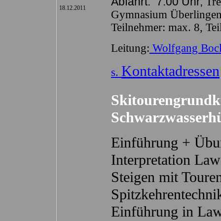
Abfahrt:
7:00 Uhr,
Tre
18.12.2011
Gymnasium Überlingen,
Teilnehmer: max. 8,
Te
Leitung:
Wolfgang Boc
Kontaktadressen
s.
Skitourengrundk
Schwarzwasserhü
Einführung + Üb
Interpretation Law
Steigen mit Touren
Spitzkehrentechni
Einführung in La