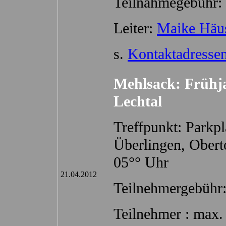
Teilnahmegebühr: 
Leiter:
Maike Häus
s.
Kontaktadresse
Mehlsack: Frühj
Lechtal
Treffpunkt: Park
Überlingen, Oberto
05°° Uhr
21.04.2012
Teilnehmergebühr:
Teilnehmer : max.