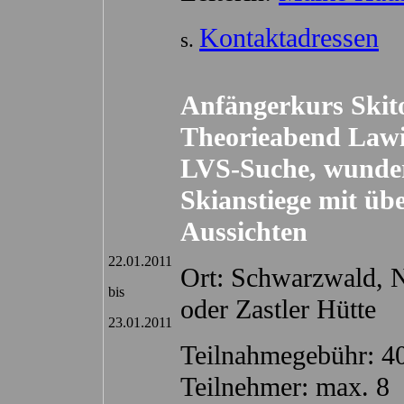
Kontaktadressen
s.
Anfängerkurs Skito
Theorieabend Law
LVS-Suche, wunde
Skianstiege mit üb
Aussichten
22.01.2011
Ort: Schwarzwald, 
bis
oder Zastler Hütte
23.01.2011
Teilnahmegebühr: 4
Teilnehmer: max. 8