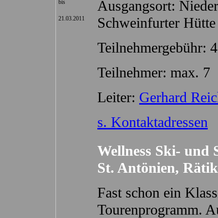
Ausgangsort: Niedert
bis
Schweinfurter Hütte
21.03.2011
Teilnehmergebühr: 4
Teilnehmer: max. 7
Leiter:
Gerhard Reic
s. Kontaktadressen
Wellness Ski- und
St. Antönien, Räti
Fast schon ein Klass
Tourenprogramm. Au