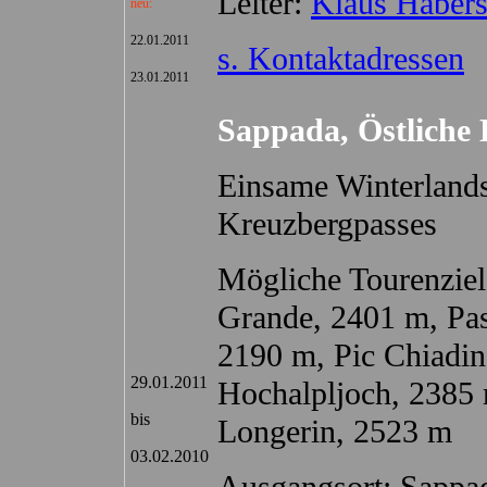
Leiter:
Klaus Habers
neu:
22.01.2011
s. Kontaktadressen
23.01.2011
Sappada, Östliche
Einsame Winterlands
Kreuzbergpasses
Mögliche Tourenziel
Grande, 2401 m, Pass
2190 m, Pic Chiadin
29.01.2011
Hochalpljoch, 2385 
bis
Longerin, 2523 m
03.02.2010