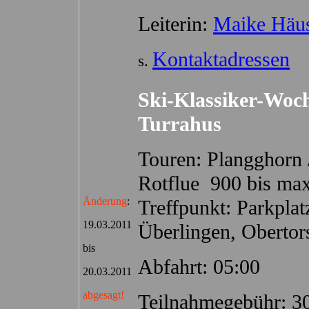
Leiterin:
Maike Häus
Kontaktadressen
s.
Ski-Klassiker-Woc
Turrahus
Touren: Plangghorn /
Rotflue 900 bis ma
Änderung
:
Treffpunkt: Parkpl
19.03.2011
Überlingen, Obertor
bis
Abfahrt: 05:00
20.03.2011
abgesagt!
Teilnahmegebühr: 3