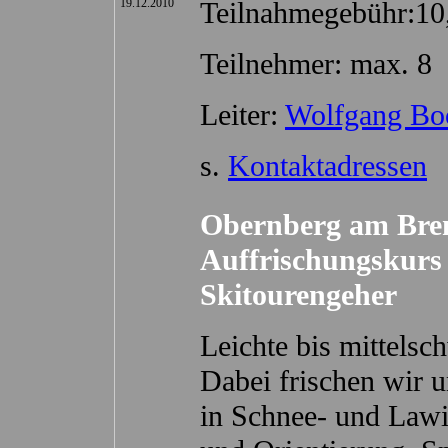
19.12.2010
Teilnahmegebühr:10
Teilnehmer: max. 8
Leiter:
Wolfgang Bo
s.
Kontaktadressen
Obernberg am Bren
Auffrischungskurs 
Skitourengeher
Leichte bis mittelsc
Dabei frischen wir 
in Schnee- und Law