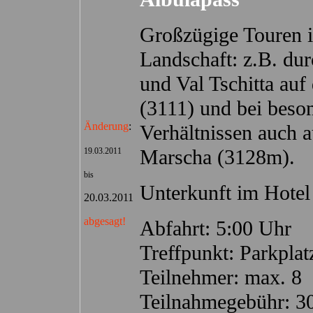
Großzügige Touren i
Landschaft: z.B. du
und Val Tschitta auf
(3111) und bei beso
Änderung
:
Verhältnissen auch a
Marscha (3128m).
19.03.2011
bis
Unterkunft im Hotel 
20.03.2011
abgesagt!
Abfahrt: 5:00 Uhr
Treffpunkt: Parkpla
Teilnehmer: max. 8
Teilnahmegebühr: 3