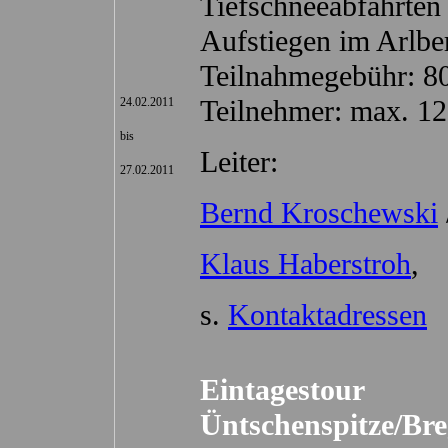
Tiefschneeabfahrten
Aufstiegen im Arlbe
Teilnahmegebühr: 8
Teilnehmer: max. 12
24.02.2011
bis
Leiter:
27.02.2011
Bernd Kroschewski
Klaus Haberstroh
,
s.
Kontaktadressen
Eintagestour
Üntschenspitze/Br