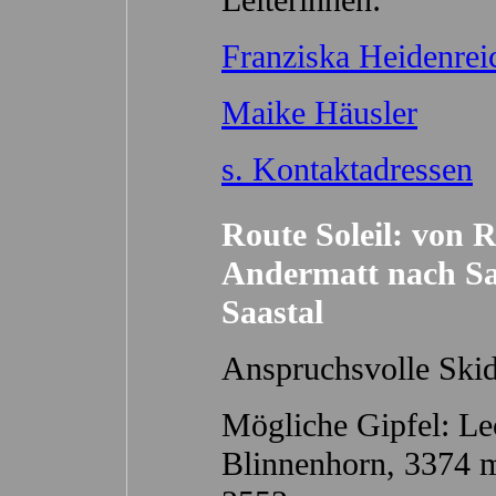
Leiterinnen:
Franziska Heidenre
Maike Häusler
s. Kontaktadressen
Route Soleil: von R
Andermatt nach Sa
Saastal
Anspruchsvolle Ski
Mögliche Gipfel: Le
Blinnenhorn, 3374 