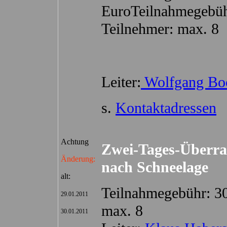
EuroTeilnahmegebüh
Teilnehmer: max. 8
Leiter:
Wolfgang Bo
s.
Kontaktadressen
Achtung
Zwei-Tages-Überra
Änderung:
nach Schneelage
alt:
Teilnahmegebühr: 30
29.01.2011
max. 8
30.01.2011