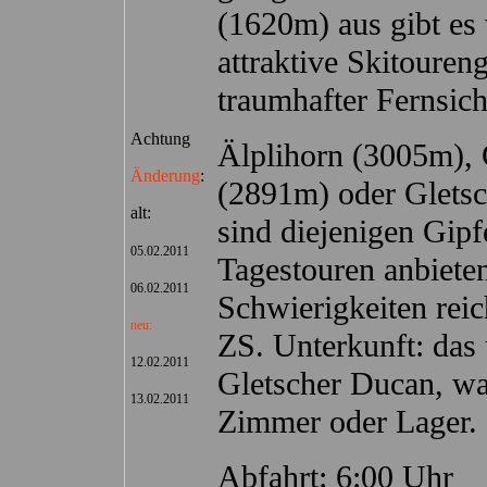
(1620m) aus gibt es
attraktive Skitoureng
traumhafter Fernsich
Achtung
Älplihorn (3005m),
Änderung
:
(2891m) oder Glets
alt:
sind diejenigen Gipfe
05.02.2011
Tagestouren anbiete
06.02.2011
Schwierigkeiten rei
neu:
ZS. Unterkunft: das 
12.02.2011
Gletscher Ducan, wa
13.02.2011
Zimmer oder Lager.
Abfahrt: 6:00 Uhr