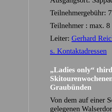
Ausgangsort: Sappa
Teilnehmergebühr: 7
Teilnehmer : max. 8
Leiter:
Gerhard Reic
s. Kontaktadressen
„Ladies only“ third
Skitourenwochenen
Graubünden
Von dem auf einer S
gelegenen Walserdo