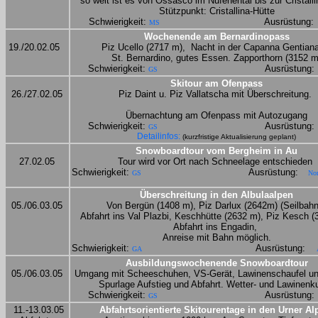
so weit ist es von Ossasco im Nufenental bis zur Cristalli
Stützpunkt: Cristallina-Hütte
Schwierigkeit: 
Ausrüstung:
MS
Wochenende am Bernardinopass
19./20.02.05  
Piz Ucello (2717 m),
Nacht in der Capanna Gentian
St. Bernardino, gutes Essen. Zapporthorn (3152 m
Schwierigkeit: 
Ausrüstung:
GS
Skitour am Ofenpass
26./27.02.05
Piz Daint u. Piz Vallatscha mit Überschreitung. 

Übernachtung am Ofenpass mit Autozugang
Schwierigkeit: 
Ausrüstung:
GS
Detailinfos:
 (kurzfristige Aktualisierung geplant)
Snowboardtour vom Bergheim in Au
27.02.05
Tour wird vor Ort nach Schneelage entschieden
Schwierigkeit: 
Ausrüstung:
GS
No
Überschreitung in den Albulaalpen
05./06.03.05
Von Bergün (1408 m), Piz Darlux (2642m) (Seilbahn
Abfahrt ins Val Plazbi, Keschhütte (2632 m), Piz Kesch (
Abfahrt ins Engadin, 

Anreise mit Bahn möglich.
Schwierigkeit: 
Ausrüstung:
GA
Ausbildungswochenende Snowboardtour
05./06.03.05
Umgang mit Scheeschuhen, VS-Gerät, Lawinenschaufel un
Spurlage Aufstieg und Abfahrt. Wetter- und Lawinenk
Schwierigkeit: 
Ausrüstung:
GS
11.-13.03.05
Abfahrtsorientierte Skitourentage in den Urner Al