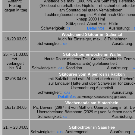
Abfahrt: 
Anstiege bis max. 1000 hm. Am Samstag Tiefensto
Freitag 
(Skidepot unterhalb des Gipfels, Trittsicherheit erforderl
gegen Mittag
am Sonntag bei guten Verhältnissen: 
Lochbergüberschreitung mit Abfahrt nach Göschene
knapp 2000 Hm!
Stützpunkt: Albert-Heim-Hütte
Schwierigkeit: 
Ausrüstung:
Detailinfos
GS
Wochenend-Skitour im Safiental
19./20.03.05
Auch für Einsteiger, max.
8 Teilnehmer
Schwierigkeit: 
Ausrüstung:
MS
25. – 31.03.05
Skihochtourenwoche im Wallis
evt. 
Haute Route mittlerer Teil: Grand Combin bis Zermat
verlängert 
(Nordvariante) gipfelorientiert
bis 3.4.
 Schwierigkeit:
 Kondition
Ausrüstung:
GAS
A
Skitouren vom Alpenrösli / Rätikon
02./03.04.05
mit Sulzfluh und evtl. Abfahrt durch den „Rachen“
zur Lindauer Hütte und über Schweizer Tor zurüc
Übernachtung Alpenrösli
Schwierigkeit:
Ausrüstung:
GAS
Detailinfos
: (kurzfristige Aktualisierung geplant)
Wochenende am Hinterrhein
16./17.04.05
Piz Beverin (2997 m) von Mathon, Übernachtung in St. Ber
Überschreitung Bärenhorn (2929 m) von Nufenen nach 
Schwierigkeit: 
Ausrüstung:
GS
21. – 23.04.05
Skihochtour in Saas Fe
e
Schwierigkeit:
Anstrengend.
Ausrüstung:
GAS
A