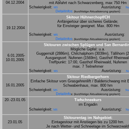
04.12.2004
mit Abfahrt nach Schwarzenberg, max 750 Hm
Schwierigkeit: 
Ausrüstung:
MS
No
Detailinfos: 
(kurzfristige Aktualisierung geplant)
Skitour Hühnerchopf/CH
Anfängertour über sicheres Gelände;
 für Einsteiger geeignet. Max. 800 Hm

19.12.2004
Schwierigkeit:
Ausrüstung:
MS
Detailinfos
: (kurzfristige Aktualisierung geplant)
Skitouren zwischen Splügen und San Bernardi
Mögliche Gipfel: u.a.
Guggernüll (2886m), Chilchalphorn (3039m), Tällihorn 
6.01.2005-
Ausgangsort: Nufenen (1569m), Gasthof Rheinwal
10.01.2005
Treffpunkt: 17:00, Gasthof Rheinwald, Nufenen
max. 7 Teilnehmer
Schwierigkeit: 
Ausrüstung:
MS
No
Skitour Riedbergerhorn
Einfache Skitour vom Grasgehrenlift / Balderschwang mit 
16.01.2005
Schwabenhaus, max. 800 hm
Schwierigkeit:
Ausrüstung:
MS
No
Detailinfo
s: (kurzfristige Aktualisierung geplant)
20.-23.01.05
Tiefschneekurs
im Engadin
:
Schwierigkeit:
Ausrüstung
MS
No
Skitourentag im Nahgebiet:
23.01.05
Eintagestour mit Anstiegen bis zu 1200 hm.
Je nach Wetter- und Schneelage im Schwarzwal