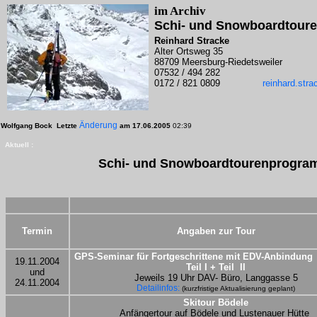
im Archiv
Schi- und Snowboardtour
Alter Ortsweg 35
88709 Meersburg-Riedetsweiler
07532 / 494 282
0172 / 821 0809
reinhard.str
Änderung
Wolfgang Bock
Letzte
am
17.06.2005
02:39
Aktuell :
Schi- und Snowboardtourenprogr
Termin
Angaben zur Tour
GPS-Seminar für Fortgeschrittene mit EDV-Anbindung
19.11.2004
Teil I + Teil
II
und
Jeweils 19 Uhr DAV- Büro, Langgasse 5
24.11.2004
Detailinfos: 
(kurzfristige Aktualisierung geplant)
Skitour Bödele
Anfängertour auf Bödele und Lustenauer Hütte 