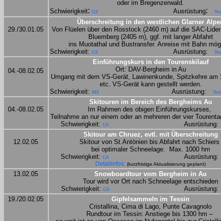
oder im Bregenzerwald.
:
:
Schwierigkeit
Ausrüstung
GS
No
Überschreitung in den westlichen Glarner Alpe
29./30.01.05
Von Flüelen über den Rosstock (2460 m) auf die SAC-Lider
Bluemberg (2405 m), ggf. mit langer Abfahrt
ins Muotathal und Bustransfer. Anreise mit Bahn mögl
Schwierigkeit: 
Ausrüstung:
GS
No
Einführungskurs in den Tourenskilauf
Ort: DAV-Bergheim in Au
04.-08.02.05
Umgang mit dem VS-Gerät, Lawinenkunde, Spitzkehre am S
etc. VS-Gerät kann gestellt werden.
Schwierigkeit: 
Ausrüstung:
MS
Nor
Skitouren im Bereich des Bergheims Au
04.-08.02.05
Im Rahmen des obigen Einführungskurses, 
Teilnahme an nur einem oder an mehreren der vier Tourenta
Schwierigkeit: 
Ausrüstung:
GS
Skitour am Chruez, evtl. mit Überschreitung
12.02.05
Skitour von St.Antönien bis Abfahrt nach Schiers
bei optimaler Schneelage.
Max. 1000 hm
Schwierigkeit: 
Ausrüstung:
GS
Detailinfos:
 (kurzfristige Aktualisierung geplant)
13.02.05
Snowboardtour vom Bergheim in Au
Tour wird vor Ort nach Schneelage entschieden
Schwierigkeit: 
Ausrüstung:
GS
19./20.02.05
Gipfelsammeln im Tessin
Cristallina, Cima di Lago, Punte Cavagnolo
Rundtour im Tessin: Anstiege bis 1300 hm – 