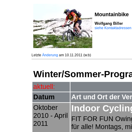
Mountainbike
siehe Kontaktadressen
Letzte
Änderung
am
10.11.2011
(w.b)
Winter/Sommer-Progra
aktuell:
Datum
Art und Ort der Ve
Indoor Cyclin
Oktober
2010 - April
FIT FOR FUN Owing
2011
für alle! Montags, m