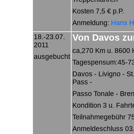
Kosten 7,5 € p.P.
Anmeldung:
Hans H
Von Davos z
18.-23.07.
2011
ca,270 Km u. 8600
ausgebucht
Tagespensum:45-7
Davos - Livigno - St
Pass -
Passo Tonale - Bren
Kondition 3 u. Fahrt
Teilnahmegebühr 7
Anmeldeschluss 03. A