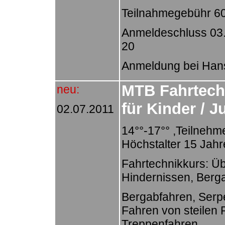
Teilnahmegebühr 6
Anmeldeschluss 03.
2
Anmeldung bei Han
MTB Fahrtechn
neu:
für Kinder / 
02.07.2011
14°°-17°° ,Teilnehm
Höchstalter 15 Jahr
Fahrtechnikkurs: Ü
Hindernissen, Berg
Bergabfahren, Serp
Fahren von steilen
Treppenfahren