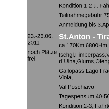
Kondition 1-2 u. Fah
Teilnahmegebühr 75
Anmeldung bis 3.Apri
St.Anton - Ti
23.-26.06.
2011
ca.170Km 6800Hm
noch Plätze
Ischgl,Fimberpass,V
frei
d`Uina,Glurns,Ofen
Gallopass,Lago Frae
Viola,
Val Poschiavo.
Tagespensum:40-5
Kondition:2-3, Fahr