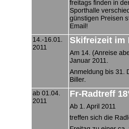
freitags finden in d
Sporthalle verschi
günstigen Preisen st
Email!
Skifreizeit i
14.-16.01.
2011
Am 14. (Anreise abe
Januar 2011.
Anmeldung bis 31. 
Biller.
Fr-Radtreff 18
ab 01.04.
2011
Ab 1. April 2011
treffen sich die Rad
Freitag zu einer ca