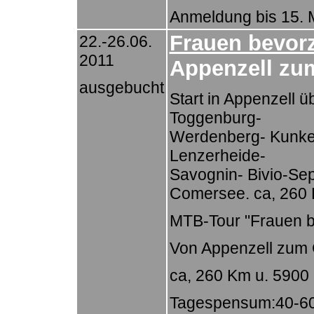
Anmeldung bis 15. M
Frauen bevorz
22.-26.06.
2011
Appenzell zu
ausgebucht
Start in Appenzell 
Toggenburg-
Werdenberg- Kunke
Lenzerheide-
Savognin- Bivio-Se
Comersee. ca, 260
MTB-Tour "Frauen b
Von Appenzell zum
ca, 260 Km u. 590
Tagespensum:40-6