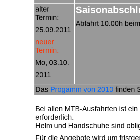
Saisonabschl
alter
Termin:
Abfahrt 10.00h bei
25.09.2011
neuer
Termin:
Mo, 03.10.
2011
Das
Progamm von 2010
finden 
Bei allen MTB-Ausfahrten ist ei
erforderlich.
Helm und Handschuhe sind oblig
Für die Angebote wird um fristg