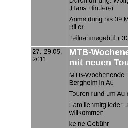
Durchführung: Wolfg
,Hans Hinderer
Anmeldung bis 09.M
Biller
Teilnahmegebühr:30 
MTB-Wochene
27.-29.05.
2011
mit neuen To
MTB-Wochenende i
Bergheim in Au
Touren rund um Au 
Familienmitglieder 
willkommen
keine Gebühr