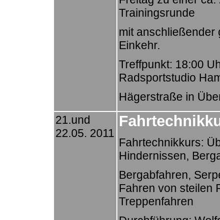
Trainingsrunde
mit anschließender 
Einkehr.
Treffpunkt: 18:00 U
Radsportstudio H
Hägerstraße in Übe
Fahrtechnikku
21.und
22.05. 2011
Fahrtechnikkurs: Ü
Hindernissen, Berg
Bergabfahren, Serp
Fahren von steilen
Treppenfahren