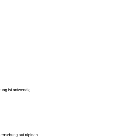
ung ist notwendig.
herrschung auf alpinen