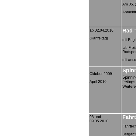
Am 05. (
Anmeldun
Rad-T
ab 02.04.2010
(Karfreitag)
mit Begi
ab Freit
Radsport
mit ansc
Spinn
Oktober 2009-
Spinnin
April 2010
freitags
Weitere
Fahr
08.und
09.05.2010
Fahrtec
Bergabf