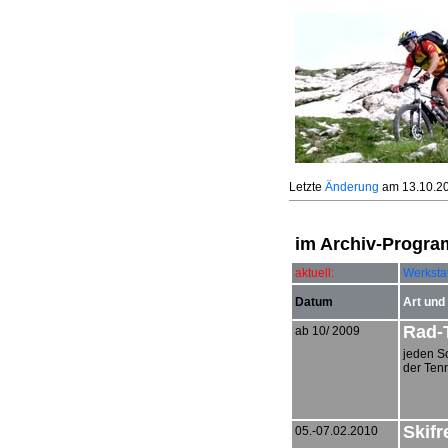
Letzte
Änderung
am
13.10.2
im Archiv-Progra
aktuell:
Werkstat
Datum
Art und
Rad-T
ab 10/ 2009
jeden So
der Tenn
Skifr
05.-07.02.2010