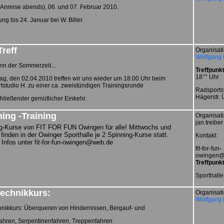
Anreise abends), 06. und 07. Februar 2010.
g bis 24. Januar bei W. Biller.
reff
Organisati
Wolfgang B
nn der Sommerzeit...
Treffpunkt
18°° Uhr
ag, den 02.04.2010 treffen wir uns wieder um 18.00 Uhr beim
studio H. zu einer ca. zweistündigen Trainingsrunde
Radsports
Hägerstr. 
hließender gemütlicher Einkehr.
ing -Training
Organisati
jan.treiber
g-Kurse von FIT FOR FUN Owingen für alle! Mittwochs und
 finden in der Owinger Sporthalle je 2 Spinning-Kurse statt.
Kontakt:
 Infos unter fit-for-fun-owingen@web.de
fit-for-fun-
owingen@
Treffpunkt
Sporthall
technikkurs:
Organisati
Wolfgang B
hnikkurs: Überqueren von Hindernissen, Bergauf- und
ahren, Serpentinenfahren, Treppenfahren