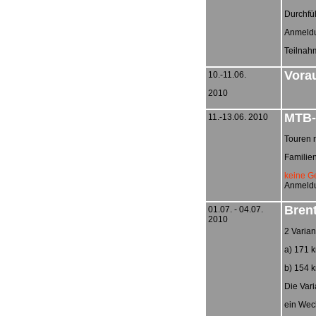
Durchfü
Anmeldun
Teilnahm
Vora
10.-11.06.
2010
MTB-
11.-13.06. 2010
Touren 
Familie
keine G
Anmeldun
Bren
01.07. - 04.07.
2010
2 Varian
a) 171 
b) 154 
Die Vari
ein Wech