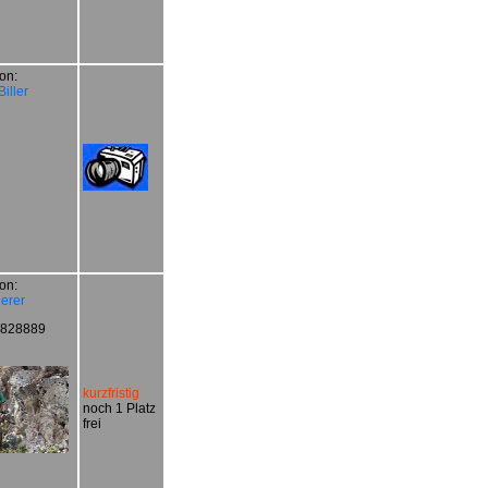
on:
iller
on:
erer
3 828889
kurzfristig
noch 1 Platz
frei