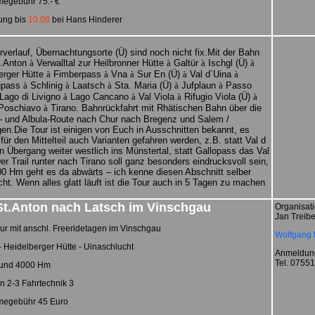
megebühr 75.- €
ung bis
10.08
bei Hans Hinderer
rverlauf, Übernachtungsorte (Ü) sind noch nicht fix.Mit der Bahn
t.Anton
à
Verwalltal zur Heilbronner Hütte
à
Galtür
à
Ischgl (Ü)
à
erger Hütte
à
Fimberpass
à
Vna
à
Sur En (Ü)
à
Val d´Uina
à
gpass
à
Schlinig
à
Laatsch
à
Sta. Maria (Ü)
à
Jufplaun
à
Passo
Lago di Livigno
à
Lago Cancano
à
Val Viola
à
Rifugio Viola (Ü)
à
 Poschiavo
à
Tirano. Bahnrückfahrt mit Rhätischen Bahn über die
- und Albula-Route nach Chur nach Bregenz und Salem /
gen.Die Tour ist einigen von Euch in Ausschnitten bekannt, es
für den Mittelteil auch Varianten gefahren werden, z.B. statt Val d
in Übergang weiter westlich ins Münstertal, statt Gallopass das Val
er Trail runter nach Tirano soll ganz besonders eindrucksvoll sein,
00 Hm geht es da abwärts – ich kenne diesen Abschnitt selber
cht. Wenn alles glatt läuft ist die Tour auch in 5 Tagen zu machen
St.Anton nach Latsch im Vinschgau
Organisati
Jan Treibe
ur mit anschl. Freeridetagen im Vinschgau
Wolfgang B
- Heidelberger Hütte - Uinaschlucht
Anmeldung
Tel. 0755
und 4000 Hm
n 2-3 Fahrtechnik 3
megebühr 45 Euro