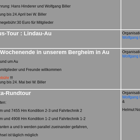
hrung: Hans Hinderer und Wolfgang Biller
g bis 24.April bei W. Biller
egebühr:30 Euro für Mitglieder
us-Tour : Lindau-Au
Organisati
Wolfgang B
Wochenende in unserem Bergheim in Au
Organisati
Wolfgang B
rund um Au
nmitglieder und Freunde willkommen
ebühr
!!!
g bis 24. Mai bei W. Biller
ta-Rundtour
Organisati
Wolfgang B
&
ten:
Helmut No
km und 7455 Hm Kondition 2-3 und Fahrtechnik 2
km und 4908 Hm Kondition 1-2 und Fahrtechnik 1-2
anten a und b werden parallel zueinander gefahren,
sel ist täglich möglich