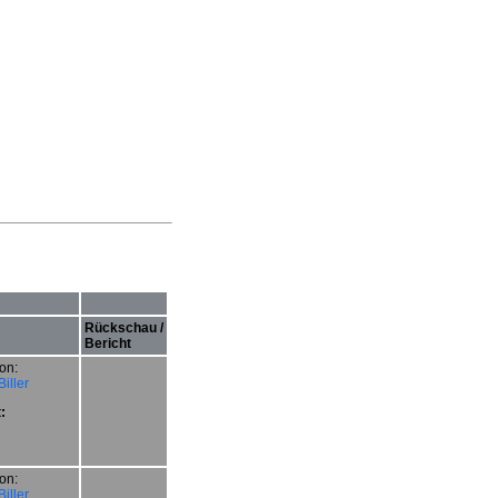
Rückschau /
Bericht
on:
iller
:
on:
iller