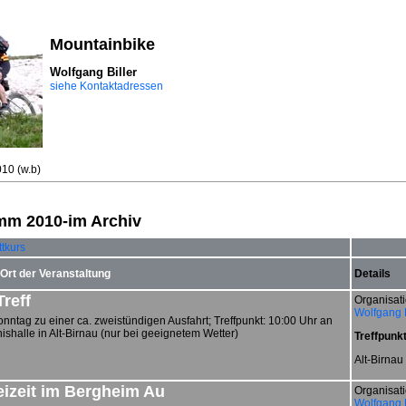
Mountainbike
siehe Kontaktadressen
010
(w.b)
mm 2010-im Archiv
tkurs
 Ort der Veranstaltung
Details
reff
Organisati
Wolfgang B
nntag zu einer ca. zweistündigen Ausfahrt; Treffpunkt: 10:00 Uhr an
ishalle in Alt-Birnau (nur bei geeignetem Wetter)
Treffpunkt
Alt-Birnau
eizeit im Bergheim Au
Organisati
Wolfgang B