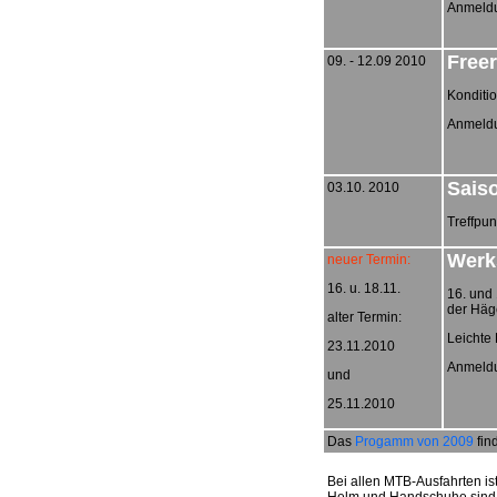
Anmeldun
Freer
09. - 12.09 2010
Konditio
Anmeldun
Sais
03.10. 2010
Treffpu
Werk
neuer Termin:
16. u. 18.11.
16. und
der Häge
alter Termin:
Leichte
23.11.2010
Anmeldu
und
25.11.2010
Das
Progamm von 2009
fin
Bei allen MTB-Ausfahrten ist