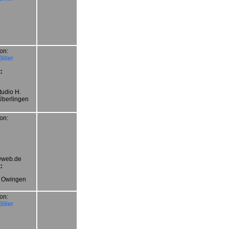
on:
iller
:
tudio H.
Überlingen
on:
web.de
:
e Owingen
on:
iller