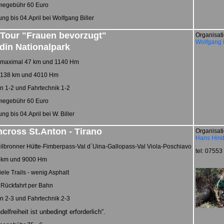
megebühr 60 Euro
g bis 04.April bei Wolfgang Biller
Tour "Frauen bevorzugt"
Organisati
Wolfgang B
din Nationalpark
 maximal 47 km und 1140 Hm
138 km und 4010 Hm
n 1-2 und Fahrtechnik 1-2
megebühr 60 Euro
g bis 04.April bei W. Biller
cross St.Anton - Tirano
Organisati
Hans Hind
ilbronner Hütte-Fimberpass-Val d´Uina-Gallopass-Val Viola-Poschiavo
tel: 0755
 km und 9000 Hm
iele Trails - wenig Asphalt
 Rückfahrt per Bahn
n 2-3 und Fahrtechnik 2-3
elfreiheit ist unbedingt erforderlich“.