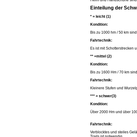
Helm und Handschuhe sind o
Einteilung der Schw
* = leicht (1)
Kondition:
Bis zu 1000 hm / 50 km sind 
Fahrtechnik:
Es ist mit Schotterstrecke
** =mittel (2)
Kondition:
Bis zu 1600 Hm / 70 km sind 
Fahrtechnik:
Kleinere Stufen und Wurzel
*** = schwer(3)
Kondition:
Über 2000 Hm und über 100 k
Fahrtechnik:
Verblocktes und steiles Gel
Trails ist notwendig.