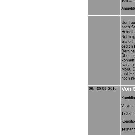
Teilnah
Anmeld
Der Tou
nach S
Heidelb
Schlini
Gallo
à
östlich
Bernina
Überlin
können 
´Uina e
Mora. D
fast 20
noch ni
Von 
06. - 08.09. 2010
Kombito
Verwall 
136 km 
Konditio
Teilnah