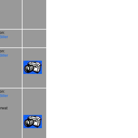
on:
iller
on:
iller
on:
iller
rwat