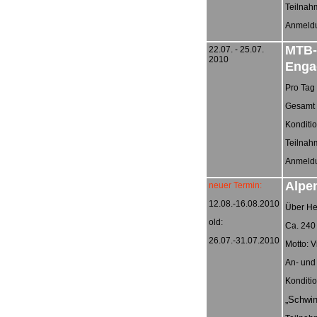
Teilnah
Anmeldun
MTB-
22.07. - 25.07.
2010
Enga
Pro Tag
Gesamt 
Konditio
Teilnah
Anmeldun
Alpen
neuer Termin:
12.08.-16.08.2010
Über He
old:
Ca. 240
26.07.-31.07.2010
Motto: V
An- und
Konditio
„Schwind