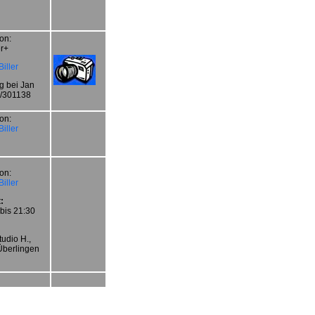
on:
r+
iller
 bei Jan
1/301138
on:
iller
on:
iller
:
bis 21:30
udio H.,
Überlingen