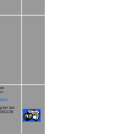
on:
r+
iller
 bei Jan
1/301138