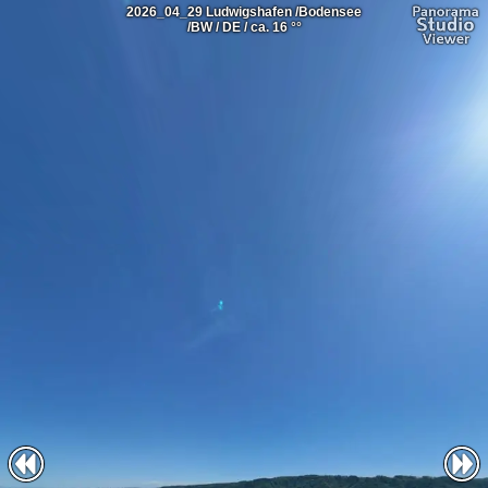
2026_04_29 Ludwigshafen /Bodensee
/BW / DE / ca. 16 °°