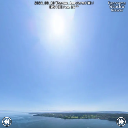
2024_09_18 Therme_kurviertel ÜB /
BW / DE / ca. 14 °°