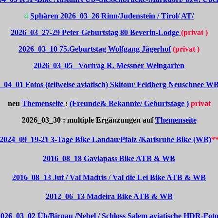
4
Sphären 2026_03_26 Rinn/Judenstein / Tirol/ AT/
2026_03_27-29 Peter Geburtstag 80 Beverin-Lodge
(privat )
2026_03_10 75.Geburtstag Wolfgang Jägerhof
(privat )
2026_03_05_ Vortrag R. Messner Weingarten
_04_01 Fotos (teilweise aviatisch) Skitour Feldberg Neuschnee WB
neu
Themenseite
:
(Freunde& Bekannte/ Geburtstage )
privat
2026_03_30 : multiple Ergänzungen auf
Themenseite
2024_09_19-21 3-Tage Bike Landau/Pfalz /Karlsruhe Bike (WB)
*
2016_08_18 Gaviapass Bike ATB & WB
2016_08_13 Juf / Val Madris / Val die Lei Bike ATB & WB
2012_06_13 Madeira Bike ATB & WB
2026_03_02 Üb/Birnau /Nebel / Schloss Salem aviatische HDR-Foto