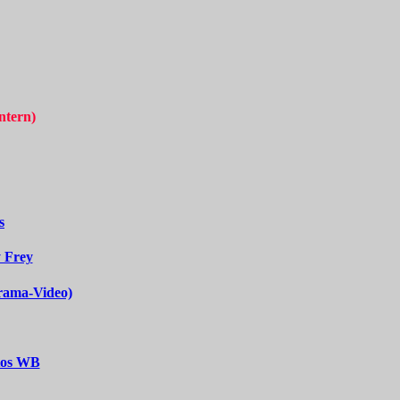
intern)
s
 Frey
rama-Video)
otos WB