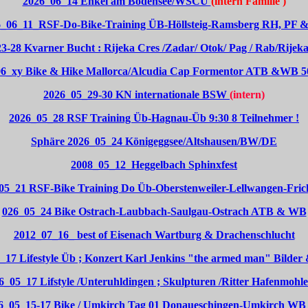
2026_06_14 Enkel am Bodensee/WSCÜ
(intern Familie )
_06_11_RSF-Do-Bike-Training ÜB-Höllsteig-Ramsberg RH, PF
3-28 Kvarner Bucht : Rijeka Cres /Zadar/ Otok/ Pag / Rab/Rije
6_xy Bike & Hike Mallorca/Alcudia Cap Formentor ATB &WB 5
2026_05_29-30 KN internationale BSW
(intern)
2026_05_28 RSF Training Üb-Hagnau-Üb 9:30 8 Teilnehmer !
Sphäre 2026_05_24 Königeggsee/Altshausen/BW/DE
2008_05_12_Heggelbach Sphinxfest
05_21 RSF-Bike Training Do Üb-Oberstenweiler-Lellwangen-Fric
026_05_24 Bike Ostrach-Laubbach-Saulgau-Ostrach ATB & WB
2012_07_16_ best of Eisenach Wartburg & Drachenschlucht
_17 Lifestyle Üb ; Konzert Karl Jenkins "the armed man" Bilder
6_05_17 Lifstyle /Unteruhldingen ; Skulpturen /Ritter Hafenmohle
6_05_15-17 Bike / Umkirch Tag 01 Donaueschingen-Umkirch WB 