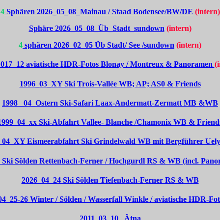
4
Sphären 2026_05_08_Mainau / Staad Bodensee/BW/DE
(intern)
Sphäre 2026_05_08_Üb_Stadt_sundown
(intern)
4
sphären 2026_02_05 Üb Stadt/ See /sundown
(intern)
017_12 aviatische HDR-Fotos Blonay / Montreux & Panoramen
(
1996_03_XY Ski Trois-Vallée WB; AP; AS0 & Friends
1998 _04_Ostern Ski-Safari Laax-Andermatt-Zermatt MB &WB
1999_04_xx Ski-Abfahrt Vallee- Blanche /Chamonix WB & Friend
_04_XY Eismeerabfahrt Ski Grindelwald WB mit Bergführer Uely
 Ski Sölden Rettenbach-Ferner / Hochgurdl RS & WB (incl. Pano
2026_04_24 Ski Sölden Tiefenbach-Ferner RS & WB
4_25-26 Winter / Sölden / Wasserfall Winkle / aviatische HDR-F
2011_03_10_ Ätna