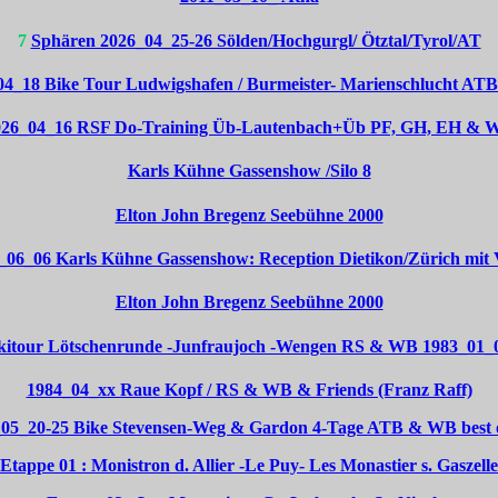
7
Sphären 2026_04_25-26 Sölden/Hochgurgl/ Ötztal/Tyrol/AT
04_18 Bike Tour Ludwigshafen / Burmeister- Marienschlucht A
026_04_16 RSF Do-Training Üb-Lautenbach+Üb PF, GH, EH & 
Karls Kühne Gassenshow /Silo 8
Elton John Bregenz Seebühne 2000
_06_06 Karls Kühne Gassenshow: Reception Dietikon/Zürich mit 
Elton John Bregenz Seebühne 2000
kitour Lötschenrunde -Junfraujoch -Wengen RS & WB 1983_01_
1984_04_xx Raue Kopf / RS & WB & Friends (Franz Raff)
05_20-25 Bike Stevensen-Weg & Gardon 4-Tage ATB & WB best of
Etappe 01 : Monistron d. Allier -Le Puy- Les Monastier s. Gaszelle