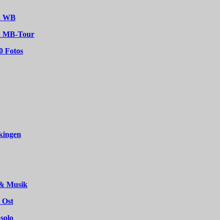
 & WB
ka MB-Tour
0 Fotos
kingen
 & Musik
 Ost
solo