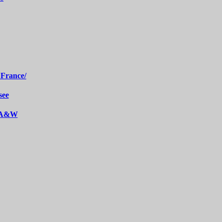
 France/
see
n A&W