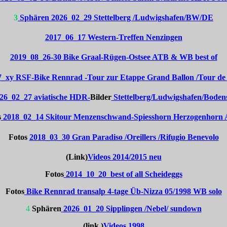
3
Sphären 2026_02_29 Stettelberg /Ludwigshafen/BW/DE
2017_06_17 Western-Treffen Nenzingen
2019_08_26-30 Bike Graal-Rügen-Ostsee ATB & WB best of
_xy RSF-Bike Rennrad -Tour zur Etappe Grand Ballon /Tour de
26_02_27 aviatische HDR-
Bilder
Stettelberg/Ludwigshafen/Boden
s
2018_02_14 Skitour Menzenschwand-Spiesshorn Herzogenhor
Fotos
2018_03_30 Gran Paradiso /Oreillers /Rifugio Benevolo
(Link)
Videos 2014/2015 neu
Fotos
2014_10_20_best of all Scheideggs
Fotos
Bike Rennrad transalp 4-tage Üb-Nizza 05/1998 WB solo
4
Sphären
2026_01_20 Sipplingen /Nebel/ sundown
(link )
Videos 1998