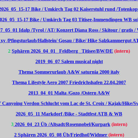
2026_05_15-17 Bike / Umkirch Tag 02 Kaiserstuhl rund /Totenkop
026_05_15-17 Bike / Umkirch Tag 03 Titisee-Immendingen WB so
7_05_01 Idalp /Tyrol / AT/ Konzert Diana Ross / Skitour / gratis 
xy /Pfingsturlaub/Hallstein/ Gosau / Bike/ Hike Salzkammergut
2
Sphären 2026_04_01_ Feldberg _Titisee/BW/DE
(intern)
2019_06_07 Salem musical night
Thema Sommerurlaub A&W saturnia 2000 italy
Thema Lifestyle Aero 2007 Friedrichshafen 22.04.2007
2013_04_01 Malta /Gozo /Ostern A&W
Canyoing Verdon Schlucht vom Lac de St. Croix / Kajak/Hike/
2026_05_11 Markdorf /Bike - Stadtfest ATB & WB
3
2026_04_23 Üb /Altsadt/Rosennobel/Kurpark
(intern)
2 Sphären 2026_05_08 Üb/Friedhof/Widmer
(intern)