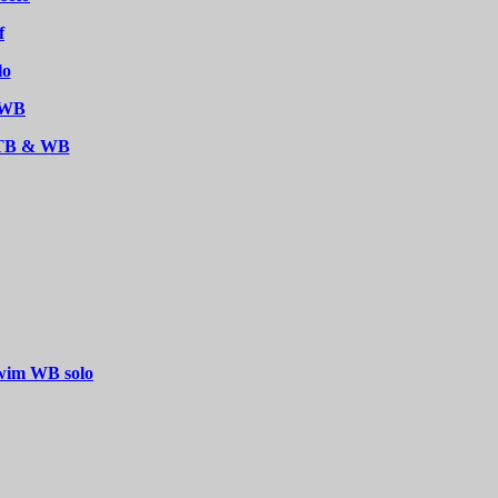
f
lo
/ WB
 ATB & WB
Swim WB solo