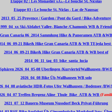
Etappe 02 : Les Monastier s.G.--Le bouche St. Nicolas
Etappe 03 : Le bouche St. Niclas - Lac de Naussac
2013_05_25 Provence / Gardon / Pont du Gard / Bike-Adventure
1999_04_xx Ski-Abfahrt Vallee- Blanche /Chamonix WB & Friend
Gran Canaria 06_2014 Sammlung Hike & Panoramen ATB &W
014_06_09-21 Bike& Hike Gran Canaria ATB & WB TEjeda best 
2014_06_09-21 Bike& Hike Gran Canaria ATB & WB best of
2014_06_11_tag_03_bike_santa_lucia
Sphären 2026_04_05-08 Uberlingen /Kurviertel/Wallhausen /BW/
2026_04_08 Bike Üb-Wallhausen WB solo
26_04_08 aviatische HDR-Fotos Ufer Wallhausen / Bodensee /BW
026_04_07 Treffen Bregenz Aline_Thule_Bike_ATB & WB
(Famili
2021_07_12 Bauern-Museum Nussdorf Beck Privat-Führung
04_03 RSF-Bike Ausfahrt Üb-Giessenbrücke-Markdorf/ bzw. Über