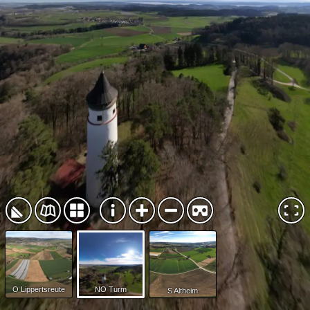
O Lippertsreute
NO Turm
S Altheim