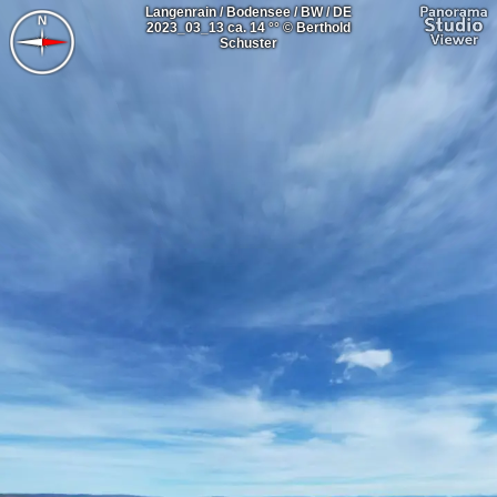
Langenrain / Bodensee / BW / DE
2023_03_13 ca. 14 °° © Berthold
Schuster