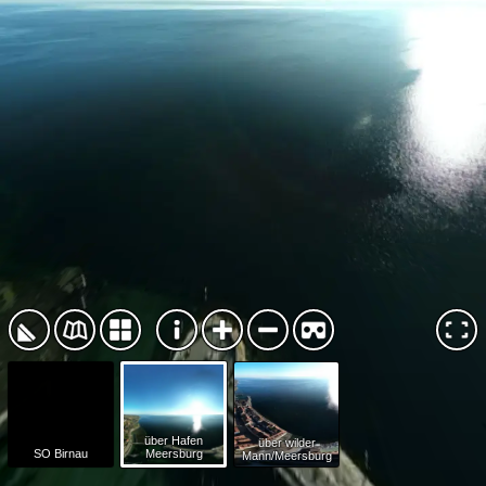
über Hafen
über wilder
SO Birnau
Meersburg
Mann/Meersburg