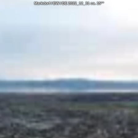
Markdorf / BW / DE 2022_12_31 ca. 15°°