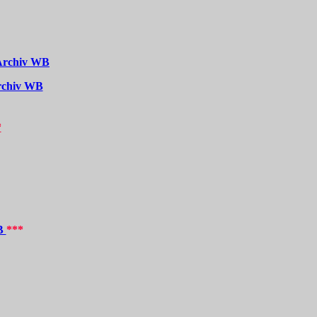
 Archiv WB
rchiv WB
*
WB
***