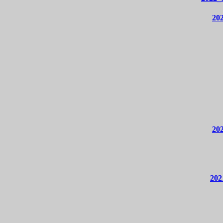
202
20
202