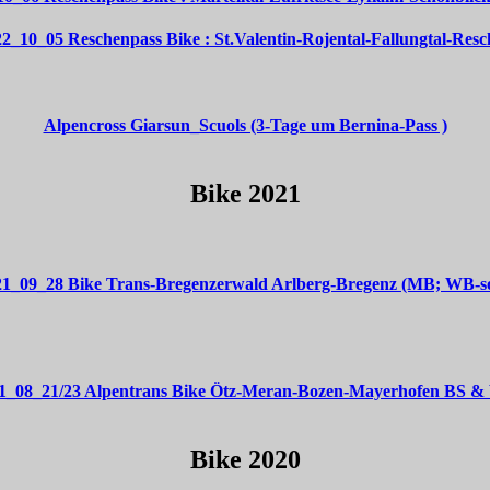
2_10_05 Reschenpass Bike : St.Valentin-Rojental-Fallungtal-Res
Alpencross Giarsun_Scuols (3-Tage um Bernina-Pass )
Bike 2021
21_09_28 Bike Trans-Bregenzerwald Arlberg-Bregenz (MB; WB-so
1_08_21/23 Alpentrans Bike Ötz-Meran-Bozen-Mayerhofen BS 
Bike 2020