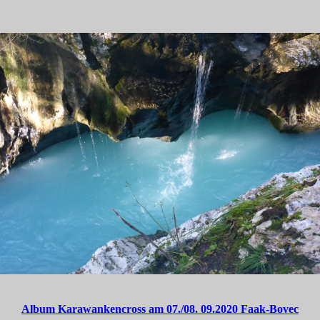
Album Karawankencross am 07./08. 09.2020 Faak-Bovec