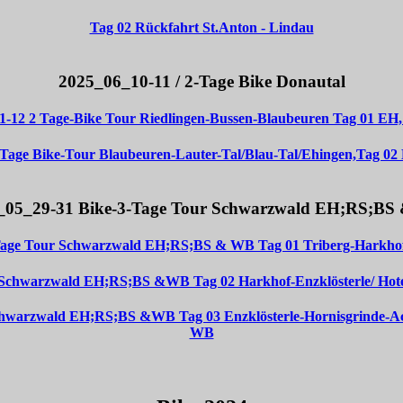
Tag 02 Rückfahrt St.Anton - Lindau
2025_06_10-11 / 2-Tage Bike Donautal
1-12 2 Tage-Bike Tour Riedlingen-Bussen-Blaubeuren Tag 01 E
-Tage Bike-Tour Blaubeuren-Lauter-Tal/Blau-Tal/Ehingen,Tag 0
_05_29-31 Bike-3-Tage Tour Schwarzwald EH;RS;B
Tage Tour Schwarzwald EH;RS;BS & WB Tag 01 Triberg-Harkho
 Schwarzwald EH;RS;BS &WB Tag 02 Harkhof-Enzklösterle/ Hote
chwarzwald EH;RS;BS &WB Tag 03 Enzklösterle-Hornisgrinde-Ac
WB