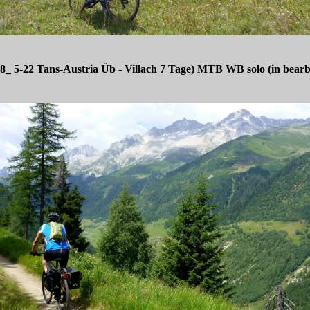
8_ 5-22 Tans-Austria Üb - Villach 7 Tage) MTB WB solo (in bearb