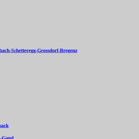
bach-Schetteregg-Grossdorf-Bregenz
sack
ck-Gand