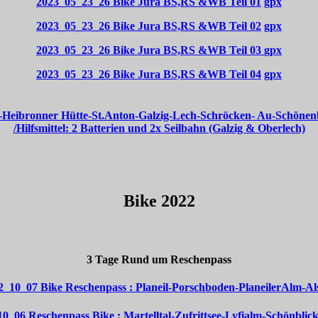
2023_05_23_26 Bike Jura BS,RS &WB Teil 01
gpx
2023_05_23_26 Bike Jura BS,RS &WB Teil 02
gpx
2023_05_23_26 Bike Jura BS,RS &WB Teil 03
gpx
2023_05_23_26 Bike Jura BS,RS &WB Teil 04
gpx
s-Heibronner Hütte-St.Anton-Galzig-Lech-Schröcken- Au-Schönen
/Hilfsmittel: 2 Batterien und 2x Seilbahn (Galzig & Oberlech)
Bike 2022
3 Tage Rund um Reschenpass
2_10_07 Bike Reschenpass : Planeil-Porschboden-PlaneilerAlm-Al
0_06 Reschenpass Bike : Martelltal-Zufrittsee-Lyfialm-Schönbli