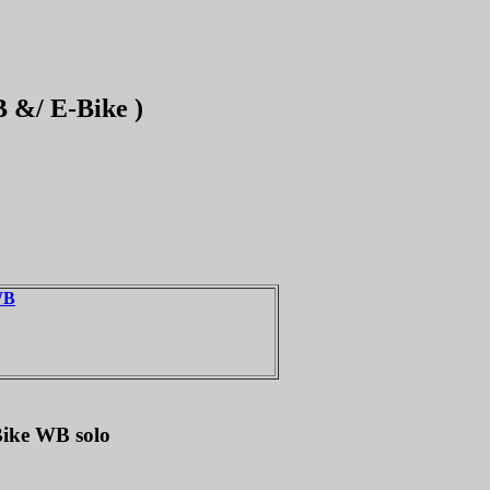
 &/ E-Bike )
WB
Bike WB solo