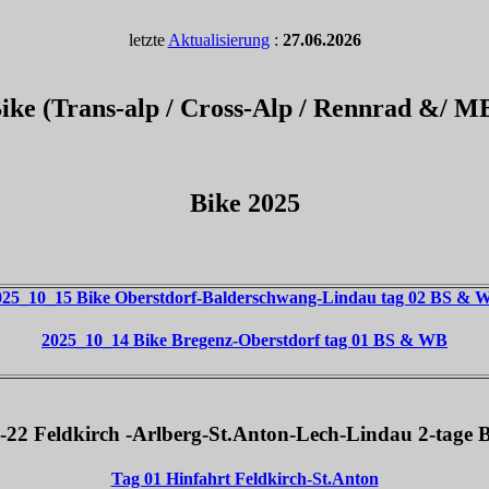
letzte
Aktualisierung
:
27.06.2026
ke (Trans-alp / Cross-Alp / Rennrad &/ MB
Bike 2025
025_10_15 Bike Oberstdorf-Balderschwang-Lindau tag 02 BS & 
2025_10_14 Bike Bregenz-Oberstdorf tag 01 BS & WB
22 Feldkirch -Arlberg-St.Anton-Lech-Lindau 2-tage 
Tag 01 Hinfahrt Feldkirch-St.Anton