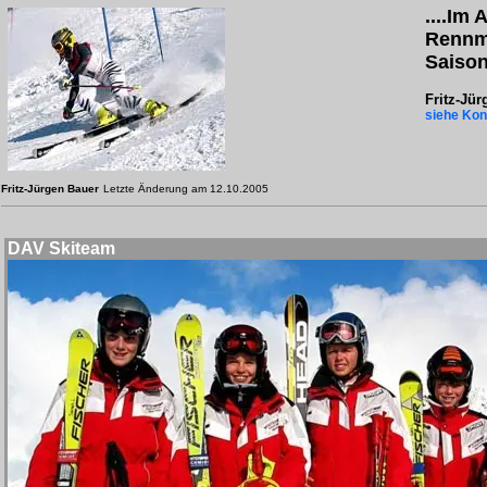
....Im A
Rennm
Saison
Fritz-Jü
siehe Kon
Fritz-Jürgen Bauer
Letzte Änderung am 12.10.2005
DAV Skiteam