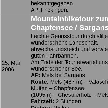
bekanntgegeben.
AP: Frickingen.
Mountainbiketour zu
Chapfensee / Sargans
Leichte Genusstour durch stille
wunderschöne Landschaft,
abwechslungsreich und vorwie
guten Fahrbahnen.
Am Ende der Tour erwartet uns
25. Mai
wunderschöner See.
2006
AP:
Mels bei Sargans
Route:
Mels (487 m) – Valasc
Mutten – Chapfensee
(1095m) – Chestnerholz – Mel
Fahrzeit:
2 Stunden
Distanz:
25 km